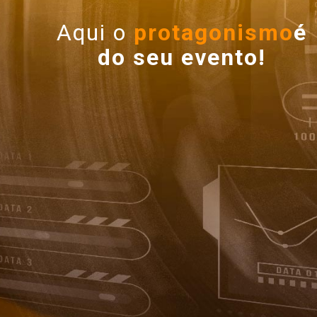
Aqui o
protagonismo
é
do seu evento!